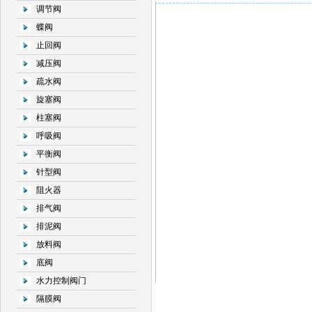
调节阀
蝶阀
止回阀
减压阀
疏水阀
旋塞阀
柱塞阀
呼吸阀
平衡阀
针型阀
阻火器
排气阀
排泥阀
放料阀
底阀
水力控制阀门
隔膜阀