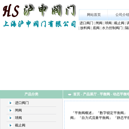
网站首页
公司介
进口阀门
|
闸阀
|
球阀
|
截止阀
|
|
放料阀
|
底阀
|
水力控制阀门
|
隔
产品分类
首页
-
产品展厅
-
平衡阀
-
动态平衡
进口阀门
闸阀
『
平衡阀概述
』 『
数字锁定平衡阀
』 
球阀
阀
』 『
自力式流量平衡阀
』 『
静态平
截止阀