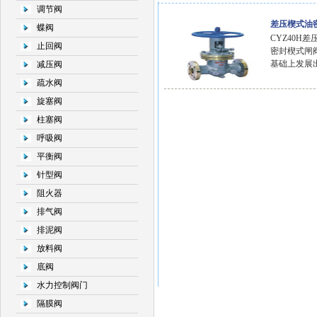
调节阀
差压楔式油
蝶阀
CYZ40H
止回阀
密封楔式闸
基础上发展
减压阀
疏水阀
旋塞阀
柱塞阀
呼吸阀
平衡阀
针型阀
阻火器
排气阀
排泥阀
放料阀
底阀
水力控制阀门
隔膜阀