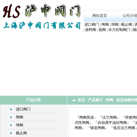
网站首页
公司介
进口阀门
|
闸阀
|
球阀
|
截止阀
|
|
放料阀
|
底阀
|
水力控制阀门
|
隔
产品分类
首页
-
产品展厅
-
闸阀
-
差压油密封
进口阀门
闸阀
『
闸阀简述
』 『
法兰闸阀
』 『
焊接闸
式性闸阀
』 『
自动调平油封闸阀
』 『
球阀
闸阀
』 『
锻造闸阀
』 『
低压法兰闸阀
截止阀